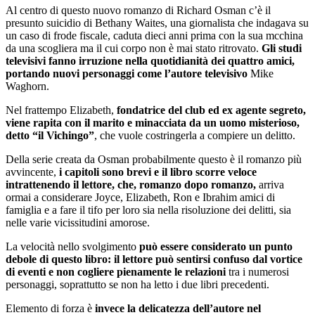
Al centro di questo nuovo romanzo di Richard Osman c’è il
presunto suicidio di Bethany Waites, una giornalista che indagava su
un caso di frode fiscale, caduta dieci anni prima con la sua mcchina
da una scogliera ma il cui corpo non è mai stato ritrovato.
Gli studi
televisivi fanno irruzione nella quotidianità dei quattro amici,
portando nuovi personaggi come l’autore televisivo
Mike
Waghorn.
Nel frattempo Elizabeth,
fondatrice del club ed ex agente segreto,
viene rapita con il marito e minacciata da un uomo misterioso,
detto “il Vichingo”
, che vuole costringerla a compiere un delitto.
Della serie creata da Osman probabilmente questo è il romanzo più
avvincente,
i capitoli sono brevi e il libro scorre veloce
intrattenendo il lettore, che, romanzo dopo romanzo,
arriva
ormai a considerare Joyce, Elizabeth, Ron e Ibrahim amici di
famiglia e a fare il tifo per loro sia nella risoluzione dei delitti, sia
nelle varie vicissitudini amorose.
La velocità nello svolgimento
può essere considerato un punto
debole di questo libro: il lettore può sentirsi confuso dal vortice
di eventi e non cogliere pienamente le relazioni
tra i numerosi
personaggi, soprattutto se non ha letto i due libri precedenti.
Elemento di forza è
invece la delicatezza dell’autore nel