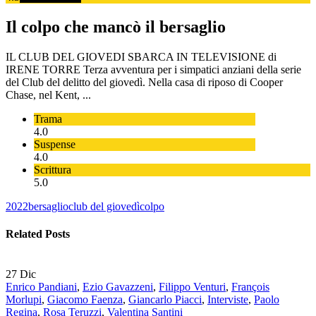
Il colpo che mancò il bersaglio
IL CLUB DEL GIOVEDI SBARCA IN TELEVISIONE di
IRENE TORRE Terza avventura per i simpatici anziani della serie
del Club del delitto del giovedì. Nella casa di riposo di Cooper
Chase, nel Kent, ...
Trama
4.0
Suspense
4.0
Scrittura
5.0
2022
bersaglio
club del giovedì
colpo
Related Posts
27
Dic
Enrico Pandiani
,
Ezio Gavazzeni
,
Filippo Venturi
,
François
Morlupi
,
Giacomo Faenza
,
Giancarlo Piacci
,
Interviste
,
Paolo
Regina
,
Rosa Teruzzi
,
Valentina Santini