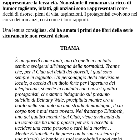
rappresentare la terza età. Nonostante il romanzo sia ricco di
humor tagliente, infatti, gli anziani sono rappresentati
come
ricchi di risorse, pieni di vita, aspirazioni. I protagonisti evolvono nel
corso dei romanzi, così come i loro rapporti.
Una lettura consigliata,
chi ha amato i primi due libri della serie
sicuramente non resterà deluso.
TRAMA
È un giovedì come tanti, uno di quelli in cui tutto
sembra svolgersi all’insegna della normalità. Tranne
che, per il Club dei delitti del giovedì, i guai sono
sempre in agguato. Un personaggio della televisione
locale, a caccia di un titolo forte per l’apertura del
telegiornale, si mette in contatto con i nostri quattro
protagonisti, che stanno indagando sul presunto
suicidio di Bethany Wate, precipitata mentre era a
bordo della sua auto da una strada di montagna, il cui
corpo non è mai stato trovato. Nel frattempo Elizabeth,
uno dei quattro membri del Club, viene avvicinata da
un uomo che ha una proposta per lei: o accetta di
uccidere una certa persona o sarà lei a morire…
Mentre Elizabeth è alle prese con la sua coscienza (e
una pistola), la banda e i suoi improbabili nuovi amici,