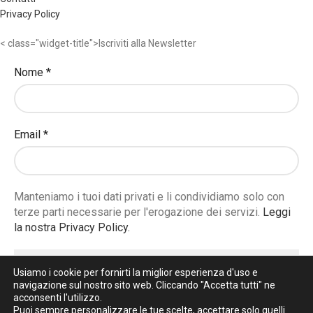
Privacy Policy
< class="widget-title">Iscriviti alla Newsletter
Nome
*
Email
*
Manteniamo i tuoi dati privati e li condividiamo solo con
terze parti necessarie per l'erogazione dei servizi.
Leggi
la nostra Privacy Policy.
Usiamo i cookie per fornirti la miglior esperienza d'uso e
navigazione sul nostro sito web. Cliccando "Accetta tutti" ne
La Bottega del Giallo
2020 All Rights Reserved | C.F.
acconsenti l'utilizzo.
Puoi sempre personalizzare le tue scelte, accettare solo quelli
FGLMNL76M02E734P