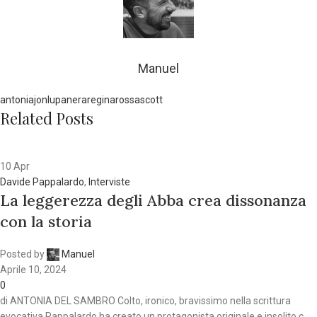
Manuel
antonia
jon
lupa
nera
regina
rossa
scott
Related Posts
10
Apr
Davide Pappalardo
,
Interviste
La leggerezza degli Abba crea dissonanza
con la storia
Posted by
Manuel
Aprile 10, 2024
0
di ANTONIA DEL SAMBRO Colto, ironico, bravissimo nella scrittura
evocativa Pappalardo ha creato un protagonista originale e insolito c...