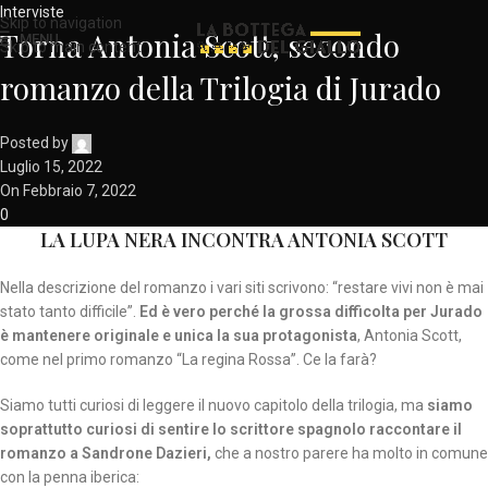
Interviste
Skip to navigation
Torna Antonia Scott, secondo
MENU
Skip to main content
romanzo della Trilogia di Jurado
Posted by
Luglio 15, 2022
On Febbraio 7, 2022
0
LA LUPA NERA INCONTRA ANTONIA SCOTT
Nella descrizione del romanzo i vari siti scrivono: “restare vivi non è mai
stato tanto difficile”.
Ed è vero perché la grossa difficolta per Jurado
è mantenere originale e unica la sua protagonista
, Antonia Scott,
come nel primo romanzo “La regina Rossa”. Ce la farà?
Siamo tutti curiosi di leggere il nuovo capitolo della trilogia, ma
siamo
soprattutto curiosi di sentire lo scrittore spagnolo raccontare il
romanzo a Sandrone Dazieri,
che a nostro parere ha molto in comune
con la penna iberica: