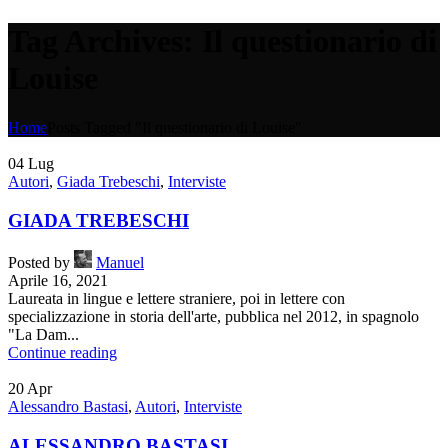
Tag Archives: Il questionario di
Louise
Home
Posts Tagged "Il questionario di Louise"
04
Lug
Autori
,
Giada Trebeschi
,
Interviste
GIADA TREBESCHI
Posted by
Manuel
Aprile 16, 2021
Laureata in lingue e lettere straniere, poi in lettere con
specializzazione in storia dell'arte, pubblica nel 2012, in spagnolo
"La Dam...
Continue reading
20
Apr
Alessandro Bastasi
,
Autori
,
Interviste
ALESSANDRO BASTASI