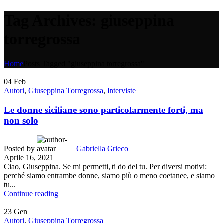
Tag Archives: giuseppina
torregrossa
Home
Posts Tagged "giuseppina torregrossa"
04
Feb
Autori
,
Giuseppina Torregrossa
,
Interviste
Le donne siciliane sono particolarmente forti, ma
non solo
Posted by
Gabriella Grieco
Aprile 16, 2021
Ciao, Giuseppina. Se mi permetti, ti do del tu. Per diversi motivi:
perché siamo entrambe donne, siamo più o meno coetanee, e siamo
tu...
Continue reading
23
Gen
Autori
,
Giuseppina Torregrossa