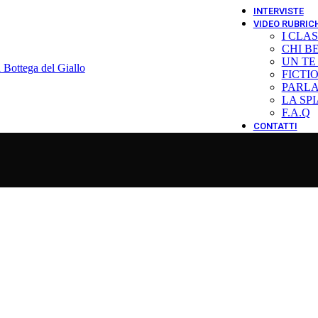
INTERVISTE
VIDEO RUBRIC
I CLA
CHI B
UN TE
FICTI
PARLA
LA SP
F.A.Q
CONTATTI