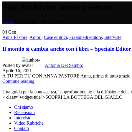
Tag Archives: anna pastore
Home
Posts Tagged "anna pastore"
04
Gen
Anna Pastore
,
Autori
,
Case editrici
,
Frassinelli editore
,
Interviste
Il mondo si cambia anche con i libri – Speciale Editor
Posted by
Antonia Del Sambro
Aprile 16, 2021
A TU PER TU CON ANNA PASTORE Anna, prima di tutto grazie per aver 
Continue reading
Una guida per la conoscenza, l'approfondimento e la diffusione della cult
< class="widget-title">SCOPRI LA BOTTEGA DEL GIALLO
Chi siamo
Recensioni
Interviste
Video Rubriche
Contatti