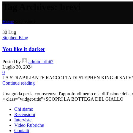
Tag Archives: brevi
Home
Recensioni
30
Lug
Stephen King
You like it darker
Posted by
admin_tribit2
Luglio 30, 2024
0
LA STRABILIANTE RACCOLTA DI STEPHEN KING di SALVATORE SCON
Continue reading
Una guida per la conoscenza, l'approfondimento e la diffusione della cult
< class="widget-title">SCOPRI LA BOTTEGA DEL GIALLO
Chi siamo
Recensioni
Interviste
Video Rubriche
Contatti